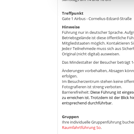
Treffpunkt
Gate 1 Airbus - Cornelius-Edzard-Straße
Hinweise
Führung nur in deutscher Sprache. Auf
Betriebsgelände ist diese öffentliche F
Mitgliedstaaten möglich. Kontaktieren Si
Jede:r Teilnehmede muss sich aus Siche
Original (nicht digital) ausweisen.
Das Mindestalter der Besucher beträgt 14
Änderungen vorbehalten, Absagen könne
erfolgen.
Im Besucherzentrum stehen keine öffentl
Fotografieren ist streng verboten.
Barrierefreiheit:
Diese Führung ist einge
zu erreichen ist. Trotzdem ist der Blick
entsprechend durchführbar.
Gruppen
Ihre individuelle Gruppenführung buchen
Raumfahrtführung So
.