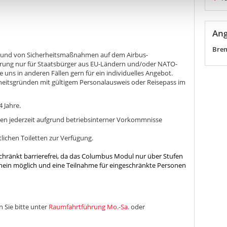
Ang
Brem
grund von Sicherheitsmaßnahmen auf dem Airbus-
ührung nur für Staatsbürger aus EU-Ländern und/oder NATO-
e uns in anderen Fällen gern für ein individuelles Angebot.
rheitsgründen mit gültigem Personalausweis oder Reisepass im
 Jahre.
n jederzeit aufgrund betriebsinterner Vorkommnisse
ichen Toiletten zur Verfügung.
schränkt barrierefrei, da das Columbus Modul nur über Stufen
 hinein möglich und eine Teilnahme für eingeschränkte Personen
 Sie bitte unter
Raumfahrtführung Mo.-Sa.
oder