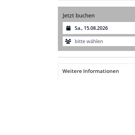
Jetzt buchen
Datum auswählen
bitte wählen
Weitere Informationen
Stornierungs­bedingungen
Rücknahme und Umtausch sind ausgesc
Zahlungs­bedingungen
Die vollständige Zahlung ist bei Buchung f