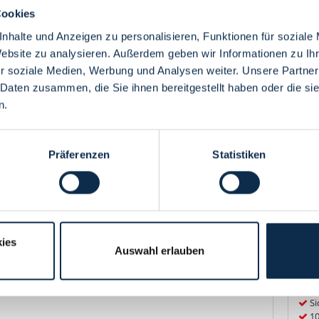
Cookies
en und Preise
Anreise
nhalte und Anzeigen zu personalisieren, Funktionen für soziale
Website zu analysieren. Außerdem geben wir Informationen zu I
Übe
r soziale Medien, Werbung und Analysen weiter. Unsere Partner
 Daten zusammen, die Sie ihnen bereitgestellt haben oder die s
+2
n.
2
ab
Präferenzen
Statistiken
Te
mfahrtstandorte in Europa. Bei Airbus entstand unter
ternationalen Raumstation ISS. Deren Versorgung in über 400
nnen heraus: Wie kommen Wasser und Lebensmittel zu den
Inb
orscht es sich bei Schwerelosigkeit? Das begehbare 1:1 Modell
ies
bild als Teil der Internationalen Raumstation (ISS) rund 400
Be
Auswahl erlauben
nkilometern dahinrast, ist nur hier der Öffentlichkeit
R
chwer ein Liter Milch auf dem Mond, auf dem Saturn oder der
Be
d
Si
1