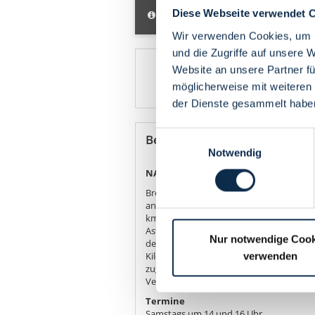
Diese Webseite verwendet 
Informationen
Verfügbarkeit
Wir verwenden Cookies, um I
und die Zugriffe auf unsere 
Website an unsere Partner fü
möglicherweise mit weiteren
der Dienste gesammelt habe
Einwilligungsauswahl
Beschreibung
Notwendig
NACH DEN STERNEN GREIFEN
Bremen ist einer der bedeutendsten Rau
anderem der europäische Beitrag zur In
km Höhe fordert jetzt die Ingenieure:i
Astronaut:innen? Wie lebt, schläft und f
Nur notwendige Cook
des Weltraumlabors Columbus, dessen Vor
verwenden
Kilometer über der Erde mit 28000 Stunde
zugänglich. Wissen Sie eigentlich, wie s
Venus ist? Probieren Sie es aus.
Termine
Samstags um 14 und 16 Uhr