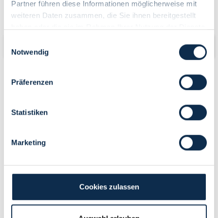
Partner führen diese Informationen möglicherweise mit
Kaffeeseminar
weiteren Daten zusammen, die Sie ihnen bereitgestellt
haben oder die sie im Rahmen Ihrer Nutzung der Dienste
gesammelt haben.
Einwilligungsauswahl
Notwendig
Präferenzen
Beschreibung
Statistiken
0
Jetzt buchen
Datum auswählen
Marketing
bitte wählen
Cookies zulassen
Weitere Informationen