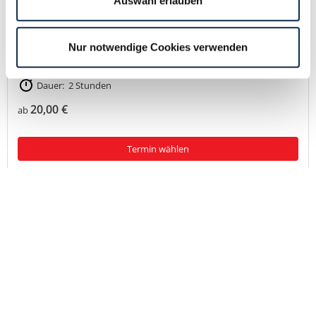
Auswahl erlauben
Karte
Nur notwendige Cookies verwenden
Über dieses Angebot
Dauer: 2 Stunden
20,00 €
ab
Termin wählen
back
to
top
Inbegriffen
Besuchen die Lloyd Rösterei in den alten Kaffee HAG Gemäuern
Begeben Sie sich auf eine Reise in die Welt des Kaffees vom
Anbau bis zum Getränk
je nach Verfügbarkeit Live-Röstung oder detaillierte
Beschreibung
Verkostung verschiedener Kaffeesorten
50% Rabatt mit der BremenCARD