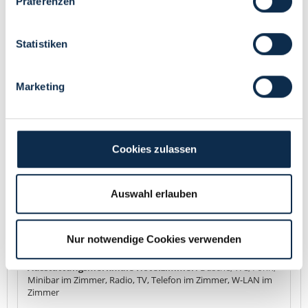
Präferenzen
Dreibettzimmer
137,00 €
heute ab
Pro Einheit / Nacht für 3
Pers. (Erw./Kind)
Citytax inklusive.
Statistiken
Marketing
Cookies zulassen
Details
Auswahl erlauben
Dreibettzimmer für maximal 3 Erwachsene. Kinder werden als
Erwachsener berechnet. Küchenpantry ausgestattet mit
Nur notwendige Cookies verwenden
Geschirr, Kühlschrank, Herd, teilweise Mikrowelle,
Kaffeemaschine, Toaster und Wasserkocher
Ausstattungsmerkmale Hotelzimmer:
Dusche, WC, Föhn,
Minibar im Zimmer, Radio, TV, Telefon im Zimmer, W-LAN im
Zimmer