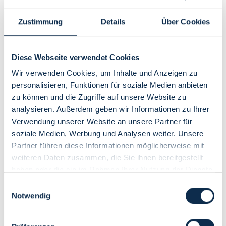
Zustimmung
Details
Über Cookies
Diese Webseite verwendet Cookies
Wir verwenden Cookies, um Inhalte und Anzeigen zu
personalisieren, Funktionen für soziale Medien anbieten
Details
zu können und die Zugriffe auf unsere Website zu
Zimmer für 1 oder 2 Erwachsene und max. 1 Kind bis 2 Jahre
analysieren. Außerdem geben wir Informationen zu Ihrer
im Babybett. Küchenpantry ausgestattet mit Geschirr,
Verwendung unserer Website an unsere Partner für
Kühlschrank, Herd, teilweise Mikrowelle, Kaffeemaschine,
soziale Medien, Werbung und Analysen weiter. Unsere
Toaster und Wasserkocher
Ausstattungsmerkmale Hotelzimmer:
Dusche, WC, Föhn,
Partner führen diese Informationen möglicherweise mit
Minibar im Zimmer, Radio, TV, Telefon im Zimmer, W-LAN im
weiteren Daten zusammen, die Sie ihnen bereitgestellt
Zimmer
haben oder die sie im Rahmen Ihrer Nutzung der Dienste
Belegung: 1-2 Personen
gesammelt haben.
Einwilligungsauswahl
Notwendig
Verfügbarkeiten anzeigen