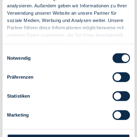
analysieren. Außerdem geben wir Informationen zu Ihrer
Verwendung unserer Website an unsere Partner für
soziale Medien, Werbung und Analysen weiter. Unsere
Partner führen diese Informationen möglicherweise mit
weiteren Daten zusammen, die Sie ihnen bereitgestellt
haben oder die sie im Rahmen Ihrer Nutzung der Dienste
gesammelt haben.
Einwilligungsauswahl
Notwendig
Details
Präferenzen
Zimmergröße: 28 m² Bett: 1 Queensize-Bett Belegung: max. 2
Erwachsene Diese Zimmer sind mit Dusche/WC, Fön, Kabel-TV,
Direktwahl-Telefon, Safe, Schreibtisch, W-LAN, sowie einer
Tee-/Kaffeestation ausgestattet.
Statistiken
Ausstattungsmerkmale Hotelzimmer:
Bad und Dusche,
WC, Dusche, WC, Föhn, Minibar im Zimmer, Safe, TV, W-LAN
im Zimmer
Marketing
Belegung: 1-2 Personen
Verfügbarkeiten anzeigen