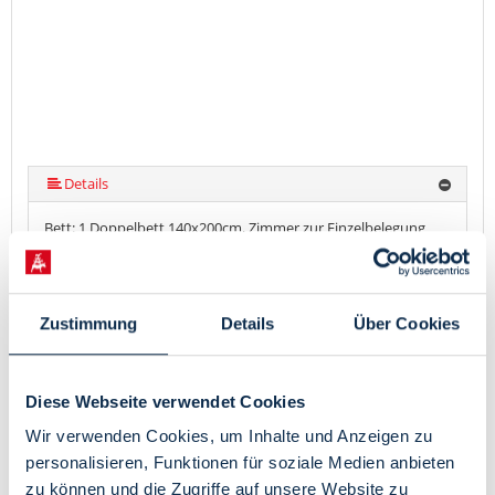
Details
Bett: 1 Doppelbett 140x200cm, Zimmer zur Einzelbelegung
Ausstattungsmerkmale Hotelzimmer:
Bad und Dusche,
WC, Föhn, Minibar im Zimmer, Radio, Safe, TV, W-LAN im
Zimmer, kostenfreie Pflegeprodukte
Belegung: 1 Person
Zustimmung
Details
Über Cookies
Verfügbarkeiten anzeigen
Diese Webseite verwendet Cookies
Superior Doppelzimmer
Wir verwenden Cookies, um Inhalte und Anzeigen zu
personalisieren, Funktionen für soziale Medien anbieten
147,05 €
heute ab
Pro Einheit / Nacht für 1
zu können und die Zugriffe auf unsere Website zu
Pers. (ab 6 Jahre)
Citytax inklusive.