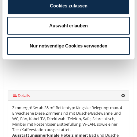
Cookies zulassen
Familienzimmer Junior Family
172,55 €
heute ab
Pro Einheit / Nacht für 1
Auswahl erlauben
Pers. (ab 18 Jahre)
Citytax inklusive.
Nur notwendige Cookies verwenden
Details
Zimmergröße: ab 35 m² Bettentyp: Kingsize Belegung: max. 4
Erwachsene Diese Zimmer sind mit Dusche/Badewanne und
WC, Fön, Kabel-TV, Direktwahl-Telefon, Safe, Schreibtisch,
Minibar mit kostenloser Erstbefüllung, W-LAN, sowie einer
Tee-/Kaffeestation ausgestattet.
Ausstattungsmerkmale Hotelzimmer:
Bad und Dusche,