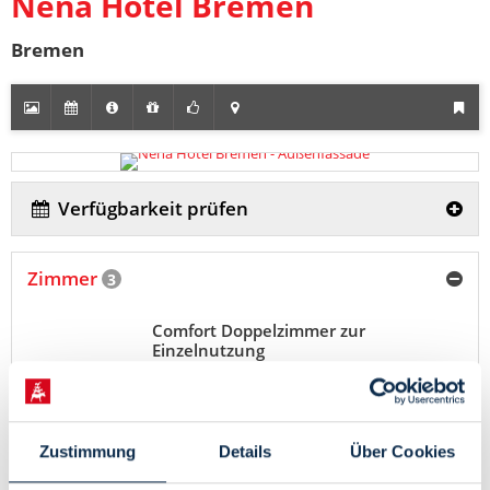
Nena Hotel Bremen
Bremen
Verfügbarkeit prüfen
Zimmer
3
Comfort Doppelzimmer zur
Einzelnutzung
174,50 €
heute ab
Pro Einheit / Nacht für 1
Pers. (Erw./Kind)
Citytax inklusive.
Zustimmung
Details
Über Cookies