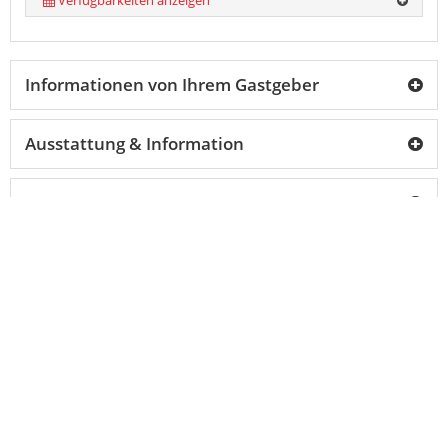
Informationen von Ihrem Gastgeber
Ausstattung & Information
40 Bewertungen
back
to
top
Karte
Sehr gut
8,6
Ergebnis aus
40
Bewertungen
Adresse
Nena Hotel Bremen