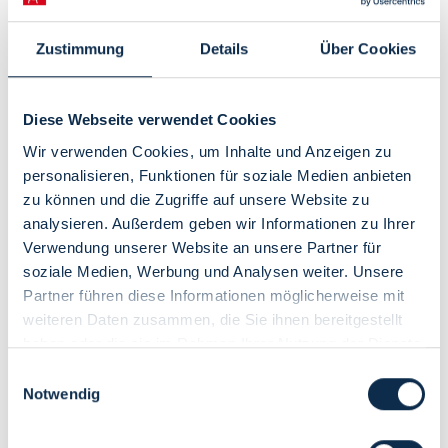
Erlebnisgutscheine für
Zustimmung
Details
Über Cookies
Bremen
Mit unserem Erlebnisgutschein verschenken Sie Zeit in der
schönen Hansestadt an der Weser. Direkt mit Ihrem
Diese Webseite verwendet Cookies
Lieblingsmotiv!
Wir verwenden Cookies, um Inhalte und Anzeigen zu
So funktioniert es:
personalisieren, Funktionen für soziale Medien anbieten
Lieblingsmotiv auswählen
zu können und die Zugriffe auf unsere Website zu
Wunschbetrag auswählen
analysieren. Außerdem geben wir Informationen zu Ihrer
Gutschein mit einer individuellen Nachricht personalisieren
(Hinweis: Emojis nicht abbildbar)
Verwendung unserer Website an unsere Partner für
soziale Medien, Werbung und Analysen weiter. Unsere
Die Gutscheine sind 3 Jahre gültig.
Partner führen diese Informationen möglicherweise mit
Einlösbar für Pauschalangebote mit Hotelwahl, Führungen und
Erlebnisse, die über Bremen Tourismus vermittelt werden. Direkt
weiteren Daten zusammen, die Sie ihnen bereitgestellt
online auf dieser Website oder telefonisch 0421 30800 10 buchen.
haben oder die sie im Rahmen Ihrer Nutzung der Dienste
Nicht einlösbar für Veranstaltungstickets und
gesammelt haben.
Einwilligungsauswahl
Hotelübernachtungen.
Notwendig
1. Wählen Sie Ihr Lieblings-Motiv aus